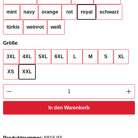
mint
navy
orange
rot
royal
schwarz
türkis
weinrot
weiß
auswählen
Größe
3XL
4XL
5XL
6XL
L
M
S
XL
XS
XXL
Produkt Anzahl: Gib den gewünschten Wert ei
In den Warenkorb
Produktnummer:
6816.93