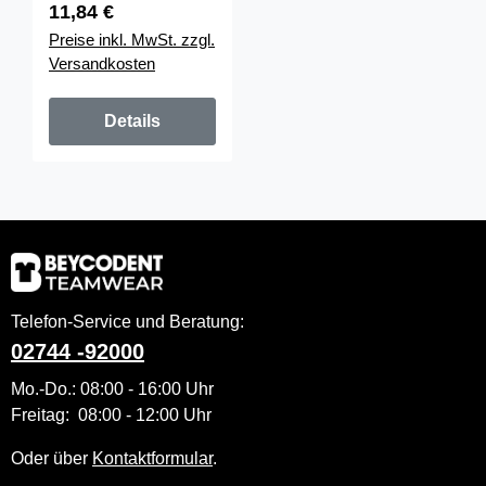
Regulärer Preis:
11,84 €
Preise inkl. MwSt. zzgl.
Versandkosten
Details
Telefon-Service und Beratung:
02744 -92000
Mo.-Do.: 08:00 - 16:00 Uhr
Freitag: 08:00 - 12:00 Uhr
Oder über
Kontaktformular
.