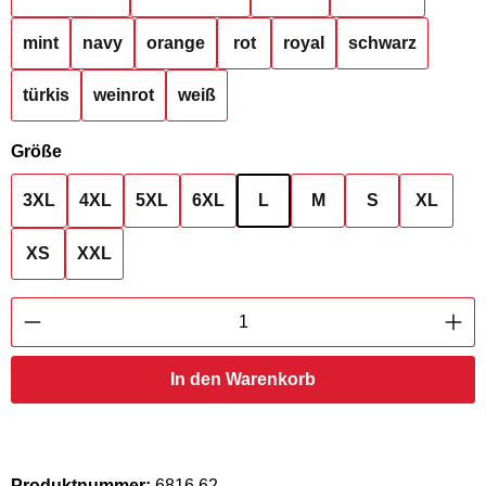
mint
navy
orange
rot
royal
schwarz
türkis
weinrot
weiß
auswählen
Größe
3XL
4XL
5XL
6XL
L
M
S
XL
XS
XXL
Produkt Anzahl: Gib den gewünschten Wert ei
In den Warenkorb
Produktnummer:
6816.62