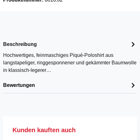
Beschreibung
Hochwertiges, feinmaschiges Piqué-Poloshirt aus
langstapeliger, ringgesponnener und gekämmter Baumwolle
in klassisch-legerer…
Bewertungen
Produktgalerie überspringen
Kunden kauften auch