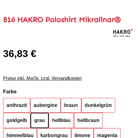
816 HAKRO Poloshirt Mikralinar®
36,83 €
Regulärer Preis:
Preise inkl. MwSt. zzgl. Versandkosten
auswählen
Farbe
anthrazit
aubergine
braun
dunkelgrün
goldgelb
grau
hellblau
hellbraun
himmelblau
karbongrau
limone
magenta