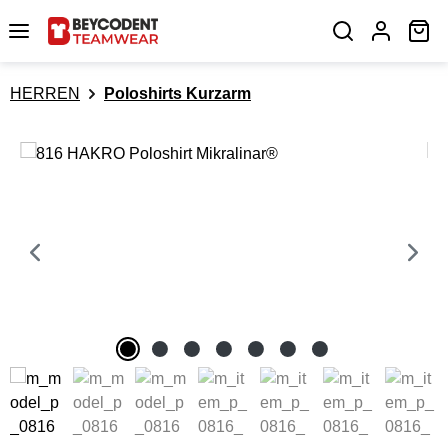
Zum Hauptinhalt springen
Wa
HERREN
Poloshirts Kurzarm
Bildergalerie überspringen