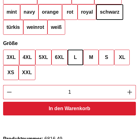
mint
navy
orange
rot
royal
schwarz
türkis
weinrot
weiß
auswählen
Größe
3XL
4XL
5XL
6XL
L
M
S
XL
XS
XXL
Produkt Anzahl: Gib den gewünschten Wert ei
In den Warenkorb
Produktnummer:
6816.49