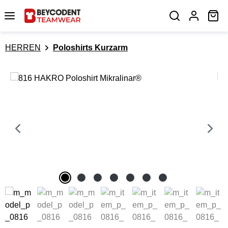
Zum Hauptinhalt springen
Wa
HERREN
Poloshirts Kurzarm
Bildergalerie überspringen