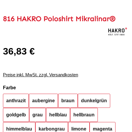
816 HAKRO Poloshirt Mikralinar®
36,83 €
Regulärer Preis:
Preise inkl. MwSt. zzgl. Versandkosten
auswählen
Farbe
anthrazit
aubergine
braun
dunkelgrün
goldgelb
grau
hellblau
hellbraun
himmelblau
karbongrau
limone
magenta