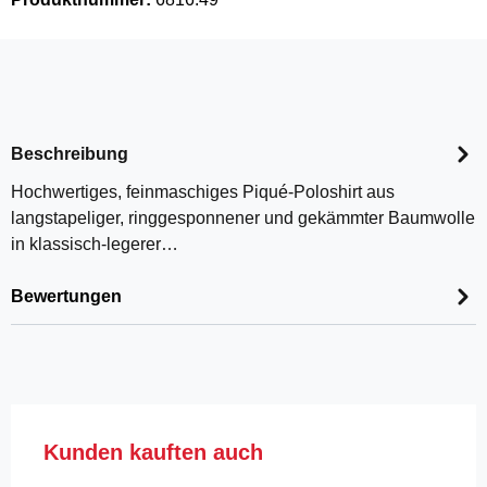
Beschreibung
Hochwertiges, feinmaschiges Piqué-Poloshirt aus
langstapeliger, ringgesponnener und gekämmter Baumwolle
in klassisch-legerer…
Bewertungen
Produktgalerie überspringen
Kunden kauften auch