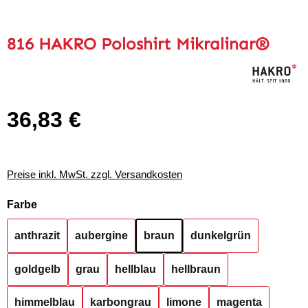
816 HAKRO Poloshirt Mikralinar®
36,83 €
Regulärer Preis:
Preise inkl. MwSt. zzgl. Versandkosten
auswählen
Farbe
anthrazit
aubergine
braun
dunkelgrün
goldgelb
grau
hellblau
hellbraun
himmelblau
karbongrau
limone
magenta