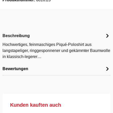
Beschreibung
Hochwertiges, feinmaschiges Piqué-Poloshirt aus
langstapeliger, ringgesponnener und gekämmter Baumwolle
in klassisch-legerer…
Bewertungen
Produktgalerie überspringen
Kunden kauften auch