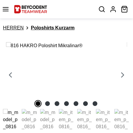
Zum Hauptinhalt springen
Wa
HERREN
Poloshirts Kurzarm
Bildergalerie überspringen