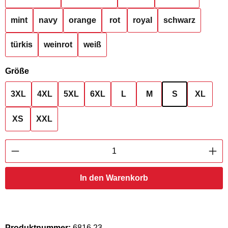
mint
navy
orange
rot
royal
schwarz
türkis
weinrot
weiß
auswählen
Größe
3XL
4XL
5XL
6XL
L
M
S
XL
XS
XXL
Produkt Anzahl: Gib den gewünschten Wert ei
In den Warenkorb
Produktnummer:
6816.23