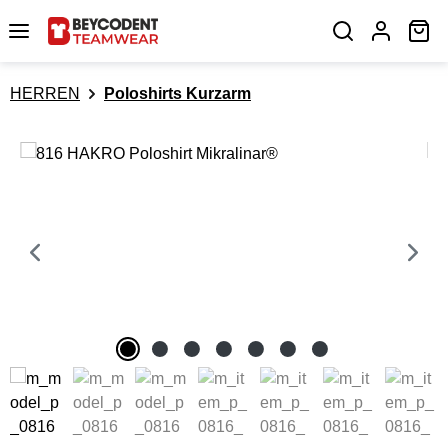
Zum Hauptinhalt springen
Wa
HERREN
Poloshirts Kurzarm
Bildergalerie überspringen