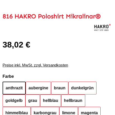
816 HAKRO Poloshirt Mikralinar®
38,02 €
Regulärer Preis:
Preise inkl. MwSt. zzgl. Versandkosten
auswählen
Farbe
anthrazit
aubergine
braun
dunkelgrün
goldgelb
grau
hellblau
hellbraun
himmelblau
karbongrau
limone
magenta