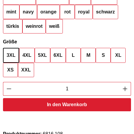
mint
navy
orange
rot
royal
schwarz
türkis
weinrot
weiß
auswählen
Größe
3XL
4XL
5XL
6XL
L
M
S
XL
XS
XXL
Produkt Anzahl: Gib den gewünschten Wert ei
In den Warenkorb
Produktnummer:
6816.108