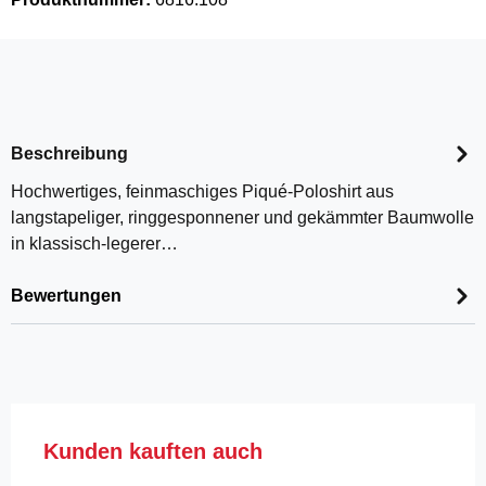
Beschreibung
Hochwertiges, feinmaschiges Piqué-Poloshirt aus
langstapeliger, ringgesponnener und gekämmter Baumwolle
in klassisch-legerer…
Bewertungen
Produktgalerie überspringen
Kunden kauften auch