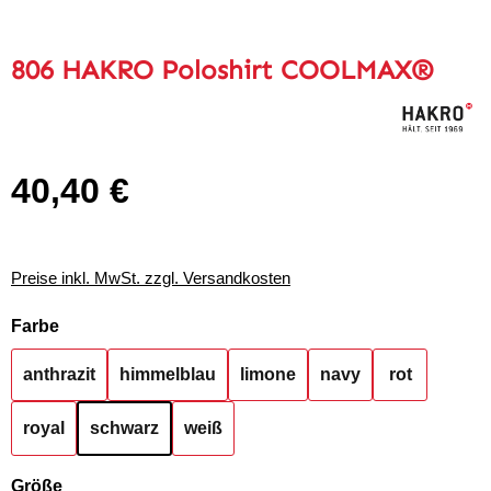
806 HAKRO Poloshirt COOLMAX®
40,40 €
Regulärer Preis:
Preise inkl. MwSt. zzgl. Versandkosten
auswählen
Farbe
anthrazit
himmelblau
limone
navy
rot
royal
schwarz
weiß
auswählen
Größe