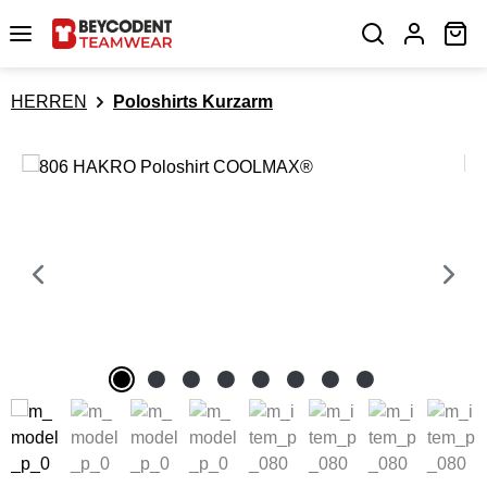
Zum Hauptinhalt springen
Wa
HERREN
Poloshirts Kurzarm
Bildergalerie überspringen