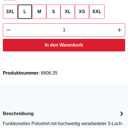
3XL
L
M
S
XL
XS
XXL
Produkt Anzahl: Gib den gewünschten Wert ei
In den Warenkorb
Produktnummer:
6806.35
Beschreibung
Funktionelles Poloshirt mit hochwertig verarbeiteter 3-Loch-