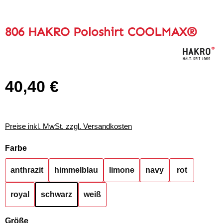
806 HAKRO Poloshirt COOLMAX®
40,40 €
Regulärer Preis:
Preise inkl. MwSt. zzgl. Versandkosten
auswählen
Farbe
anthrazit
himmelblau
limone
navy
rot
royal
schwarz
weiß
auswählen
Größe