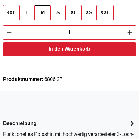
3XL
L
M
S
XL
XS
XXL
Produkt Anzahl: Gib den gewünschten Wert ei
In den Warenkorb
Produktnummer:
6806.27
Beschreibung
Funktionelles Poloshirt mit hochwertig verarbeiteter 3-Loch-