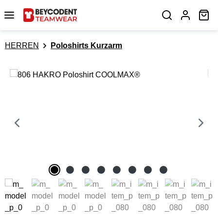
Zum Hauptinhalt springen
Wa
HERREN
Poloshirts Kurzarm
Bildergalerie überspringen