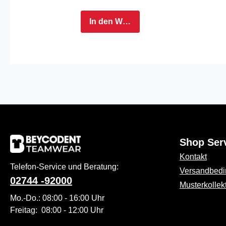
Essentials sind
ideal für Beruf
In den Warenkorb
und Freizeit.
Dank des
hochwertigen
Baumwoll-
LYCRA®-Mixes
bieten sie einen
perfekten Sitz
und ein
angenehm
Shop Ser
weiches
Tragegefühl.
Kontakt
Die verwendete
Telefon-Service und Beratung:
Versandbed
Bio-Baumwolle
02744 -92000
Musterkollek
ist
Mo.-Do.: 08:00 - 16:00 Uhr
atmungsaktiv,
Freitag: 08:00 - 12:00 Uhr
temperaturreguli