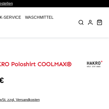
stellen
CK-SERVICE
WASCHMITTEL
War
KRO Poloshirt COOLMAX®
 €
eis:
MwSt. zzgl. Versandkosten