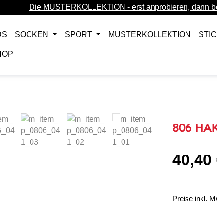
Die MUSTERKOLLEKTION - erst anprobieren, dann be
DS
SOCKEN
SPORT
MUSTERKOLLEKTION
STI
HOP
806 HA
40,40
Regulärer Pr
Preise inkl. 