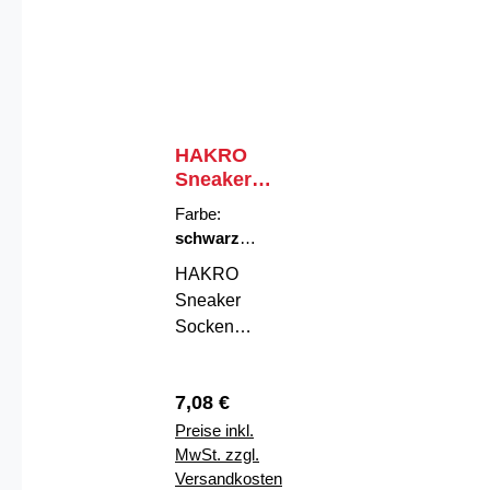
HAKRO
Sneaker
Socken
Farbe:
Essentials
schwarz
|
Größe:
L
HAKRO
Sneaker
Socken
Essentials –
Komfort, der
Regulärer Preis:
7,08 €
bleibtDie
Preise inkl.
HAKRO
MwSt. zzgl.
Sneaker
Versandkosten
Socken