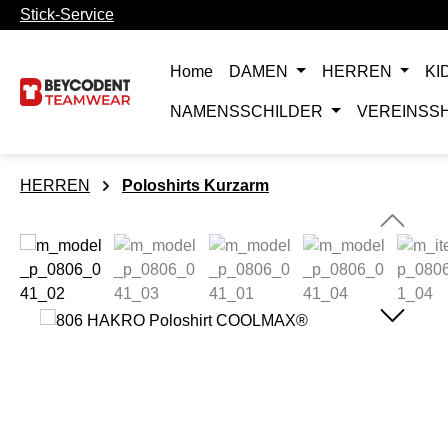
Stick-Service
m Hauptinhalt springen
Zur Suche springen
Zur Hauptnavigation springen
Home
DAMEN
HERREN
KI
NAMENSSCHILDER
VEREINSS
HERREN
Poloshirts Kurzarm
Bildergalerie überspringen