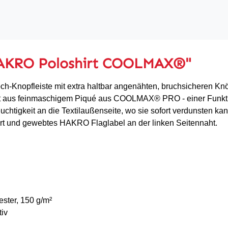
HAKRO Poloshirt COOLMAX®"
Loch-Knopfleiste mit extra haltbar angenähten, bruchsicheren 
llt aus feinmaschigem Piqué aus COOLMAX® PRO - einer Funkti
chtigkeit an die Textilaußenseite, wo sie sofort verdunsten kan
t und gewebtes HAKRO Flaglabel an der linken Seitennaht.
ter, 150 g/m²
iv