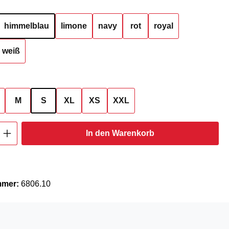
hlen
himmelblau
limone
navy
rot
royal
weiß
ählen
M
S
XL
XS
XXL
Anzahl: Gib den gewünschten Wert ein oder
In den Warenkorb
mmer:
6806.10