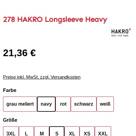
278 HAKRO Longsleeve Heavy
21,36 €
Regulärer Preis:
Preise inkl. MwSt. zzgl. Versandkosten
auswählen
Farbe
grau meliert
navy
rot
schwarz
weiß
auswählen
Größe
3XL
L
M
S
XL
XS
XXL