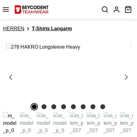
Zum Hauptinhalt springen
Wa
HERREN
T-Shirts Langarm
Bildergalerie überspringen