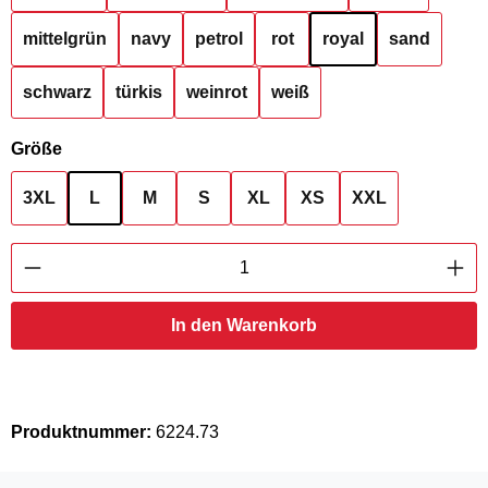
mittelgrün
navy
petrol
rot
royal
sand
schwarz
türkis
weinrot
weiß
auswählen
Größe
3XL
L
M
S
XL
XS
XXL
Produkt Anzahl: Gib den gewünschten Wert ei
In den Warenkorb
Produktnummer:
6224.73