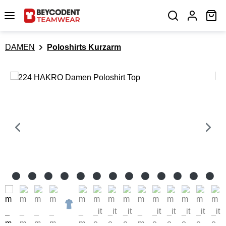
Zum Hauptinhalt springen
Wa
DAMEN
Poloshirts Kurzarm
Bildergalerie überspringen