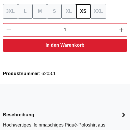
3XL
L
M
S
XL
XS
XXL
(Diese Option ist zurzeit nicht verfügbar.)
(Diese Option ist zurzeit nicht verfügbar.)
(Diese Option ist zurzeit nicht verfügbar.)
(Diese Option ist zurzeit nicht verfügba
(Diese Option ist zurzeit nicht 
(Diese Option ist zurzei
(Diese Option is
Produkt Anzahl: Gib den gewünschten Wert ei
In den Warenkorb
Produktnummer:
6203.1
Beschreibung
Hochwertiges, feinmaschiges Piqué-Poloshirt aus