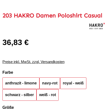
203 HAKRO Damen Poloshirt Casual
36,83 €
Regulärer Preis:
Preise inkl. MwSt. zzgl. Versandkosten
auswählen
Farbe
anthrazit - limone
navy-rot
royal - weiß
schwarz - silber
weiß - rot
auswählen
Größe