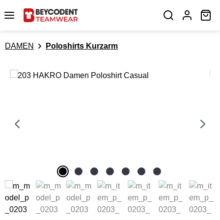
Zum Hauptinhalt springen
Wa
DAMEN
Poloshirts Kurzarm
Bildergalerie überspringen