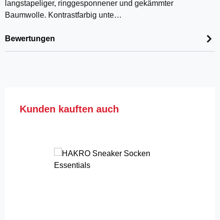
langstapeliger, ringgesponnener und gekämmter
Baumwolle. Kontrastfarbig unte…
Bewertungen
Produktgalerie überspringen
Kunden kauften auch