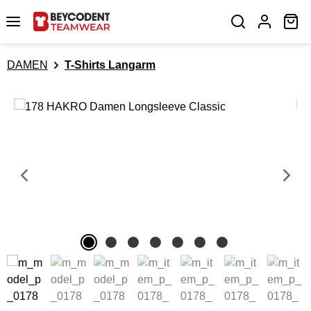
Zum Hauptinhalt springen
Wa
DAMEN
T-Shirts Langarm
Bildergalerie überspringen