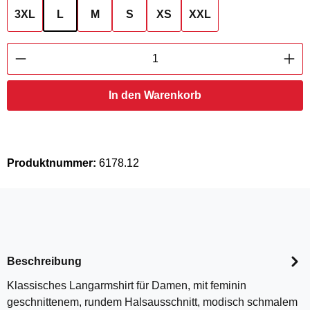
3XL
L
M
S
XS
XXL
Produkt Anzahl: Gib den gewünschten Wert ei
In den Warenkorb
Produktnummer:
6178.12
Beschreibung
Klassisches Langarmshirt für Damen, mit feminin
geschnittenem, rundem Halsausschnitt, modisch schmalem