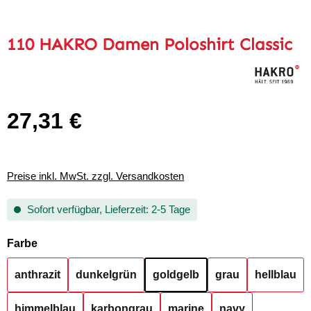
110 HAKRO Damen Poloshirt Classic
27,31 €
Regulärer Preis:
Preise inkl. MwSt. zzgl. Versandkosten
Sofort verfügbar, Lieferzeit: 2-5 Tage
auswählen
Farbe
anthrazit
dunkelgrün
goldgelb
grau
hellblau
himmelblau
karbongrau
marine
navy