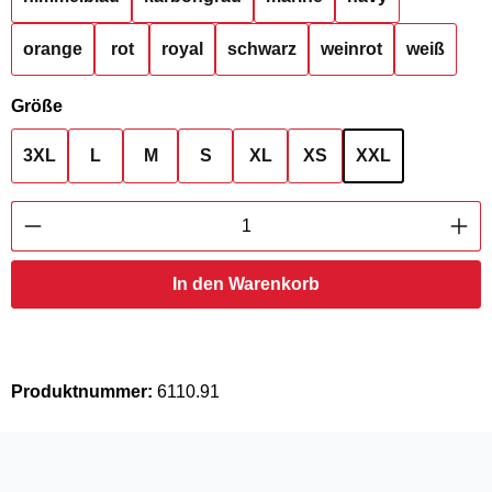
orange
rot
royal
schwarz
weinrot
weiß
auswählen
Größe
3XL
L
M
S
XL
XS
XXL
Produkt Anzahl: Gib den gewünschten Wert ei
In den Warenkorb
Produktnummer:
6110.91