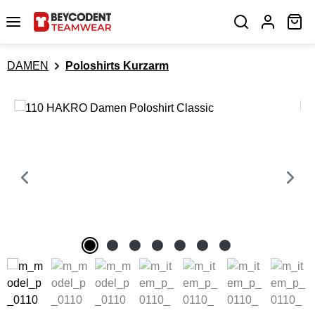
Zum Hauptinhalt springen
Wa
DAMEN
Poloshirts Kurzarm
Bildergalerie überspringen