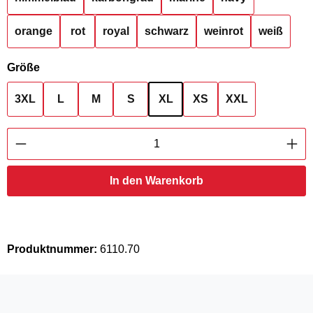
orange
rot
royal
schwarz
weinrot
weiß
auswählen
Größe
3XL
L
M
S
XL
XS
XXL
Produkt Anzahl: Gib den gewünschten Wert ei
In den Warenkorb
Produktnummer:
6110.70