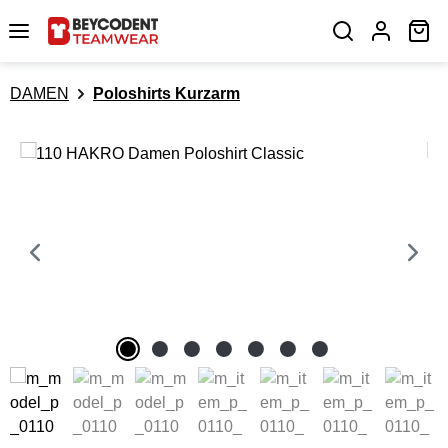
Zum Hauptinhalt springen
Wa
DAMEN
Poloshirts Kurzarm
Bildergalerie überspringen