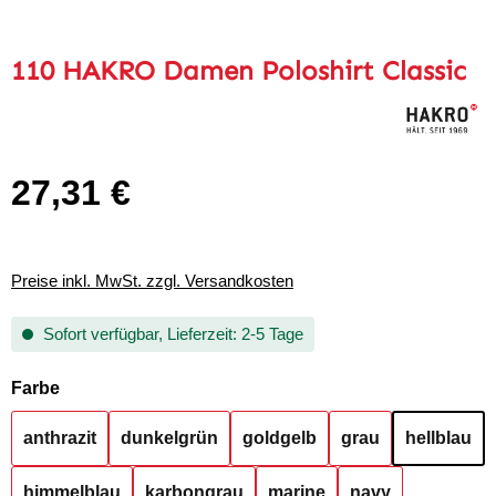
110 HAKRO Damen Poloshirt Classic
27,31 €
Regulärer Preis:
Preise inkl. MwSt. zzgl. Versandkosten
Sofort verfügbar, Lieferzeit: 2-5 Tage
auswählen
Farbe
anthrazit
dunkelgrün
goldgelb
grau
hellblau
himmelblau
karbongrau
marine
navy