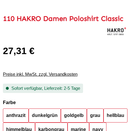
110 HAKRO Damen Poloshirt Classic
27,31 €
Regulärer Preis:
Preise inkl. MwSt. zzgl. Versandkosten
Sofort verfügbar, Lieferzeit: 2-5 Tage
auswählen
Farbe
anthrazit
dunkelgrün
goldgelb
grau
hellblau
himmelblau
karbongrau
marine
navy