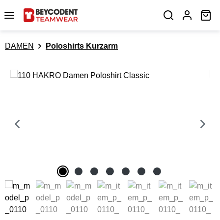
Zum Hauptinhalt springen
Wa
DAMEN
Poloshirts Kurzarm
Bildergalerie überspringen