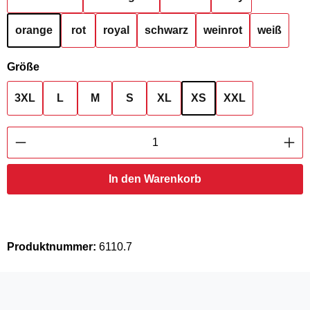
orange
rot
royal
schwarz
weinrot
weiß
auswählen
Größe
3XL
L
M
S
XL
XS
XXL
Produkt Anzahl: Gib den gewünschten Wert ei
In den Warenkorb
Produktnummer:
6110.7