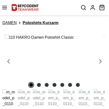
Zum Hauptinhalt springen
Wa
DAMEN
Poloshirts Kurzarm
Bildergalerie überspringen