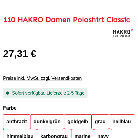
110 HAKRO Damen Poloshirt Classic
27,31 €
Regulärer Preis:
Preise inkl. MwSt. zzgl. Versandkosten
Sofort verfügbar, Lieferzeit: 2-5 Tage
auswählen
Farbe
anthrazit
dunkelgrün
goldgelb
grau
hellblau
himmelblau
karbongrau
marine
navy