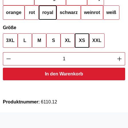
orange
rot
royal
schwarz
weinrot
weiß
auswählen
Größe
3XL
L
M
S
XL
XS
XXL
Produkt Anzahl: Gib den gewünschten Wert ei
In den Warenkorb
Produktnummer:
6110.12