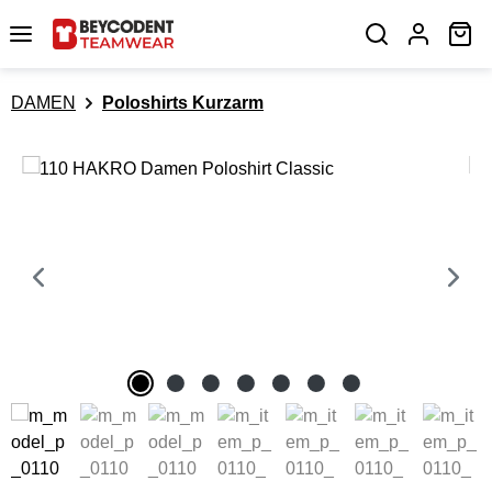
Zum Hauptinhalt springen
Wa
DAMEN
Poloshirts Kurzarm
Bildergalerie überspringen