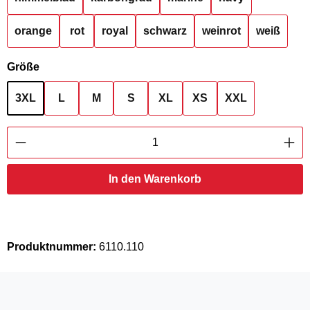
orange
rot
royal
schwarz
weinrot
weiß
auswählen
Größe
3XL
L
M
S
XL
XS
XXL
Produkt Anzahl: Gib den gewünschten Wert ei
In den Warenkorb
Produktnummer:
6110.110