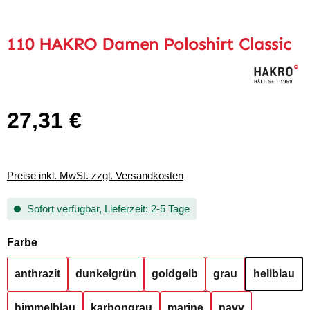
110 HAKRO Damen Poloshirt Classic
27,31 €
Regulärer Preis:
Preise inkl. MwSt. zzgl. Versandkosten
Sofort verfügbar, Lieferzeit: 2-5 Tage
auswählen
Farbe
anthrazit
dunkelgrün
goldgelb
grau
hellblau
himmelblau
karbongrau
marine
navy