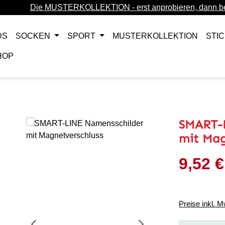
Die MUSTERKOLLEKTION - erst anprobieren, dann be
DS
SOCKEN
SPORT
MUSTERKOLLEKTION
STI
HOP
SMART-
mit Mag
9,52 €
Verkaufsprei
Preise inkl. 