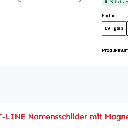
Sofort ver
auswä
Farbe
09 - gelb
Produktnu
-LINE Namensschilder mit Magne