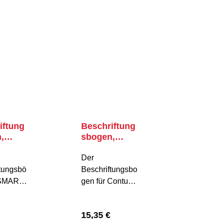
iftung
Beschriftung
,
sbogen,
Line
Contur-Line
Der
ftungsbö
Beschriftungsbo
 SMART-
gen für Contur-
Line
childer
Namensschilder
er Preis:
Regulärer Preis:
15,35 €
ine
ist die ideale