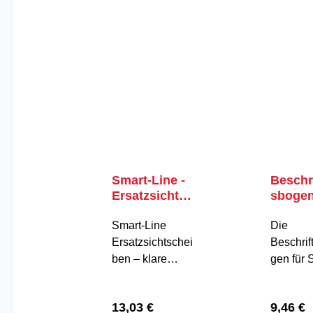
Smart-Line -
Beschr
Ersatzsichtsc
sbogen
heibe
Smart-
Smart-Line
Die
Ersatzsichtschei
Beschri
ben – klare
gen für
Sicht für einen
LINE
gepflegten
Namenss
Regulärer Preis:
Regulär
13,03 €
9,46 €
Auftritt Mit
bieten e