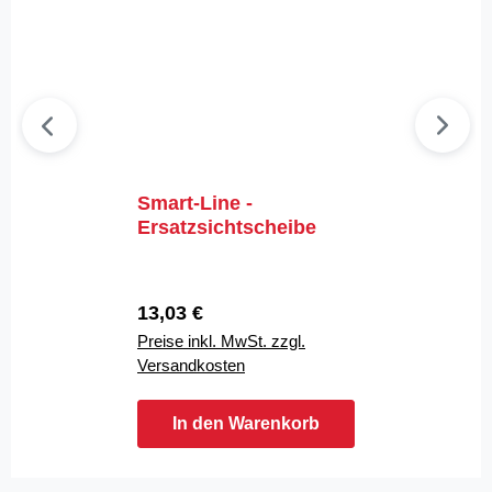
Smart-Line -
C
Ersatzsichtscheibe
N
N
Regulärer Preis:
R
13,03 €
2
Preise inkl. MwSt. zzgl.
Pr
Versandkosten
V
In den Warenkorb