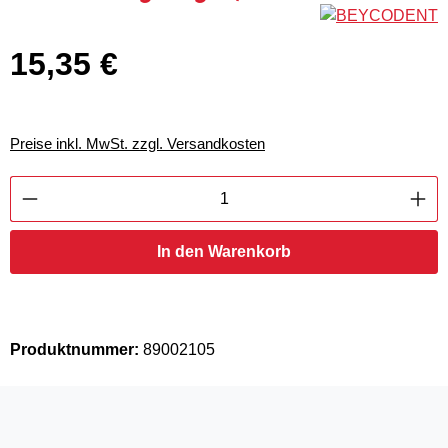
15,35 €
Regulärer Preis:
Preise inkl. MwSt. zzgl. Versandkosten
Produkt Anzahl: Gib den gewünschten Wert ei
In den Warenkorb
Produktnummer:
89002105