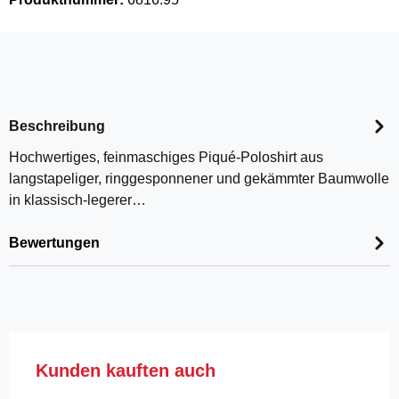
Beschreibung
Hochwertiges, feinmaschiges Piqué-Poloshirt aus
langstapeliger, ringgesponnener und gekämmter Baumwolle
in klassisch-legerer…
Bewertungen
Produktgalerie überspringen
Kunden kauften auch