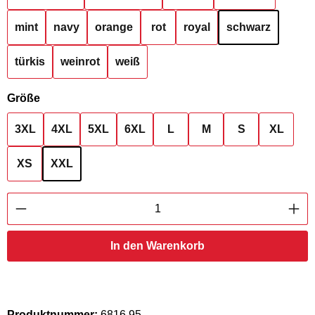
mint
navy
orange
rot
royal
schwarz
türkis
weinrot
weiß
auswählen
Größe
3XL
4XL
5XL
6XL
L
M
S
XL
XS
XXL
Produkt Anzahl: Gib den gewünschten Wert ei
In den Warenkorb
Produktnummer:
6816.95