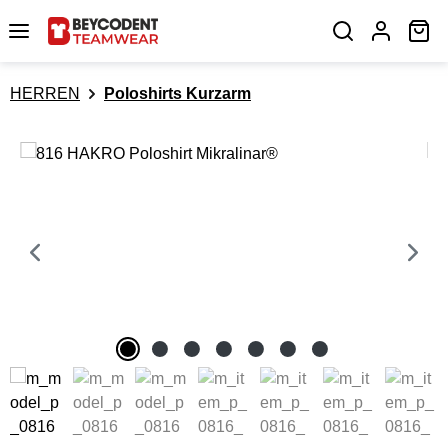
Zum Hauptinhalt springen
Wa
HERREN
Poloshirts Kurzarm
Bildergalerie überspringen