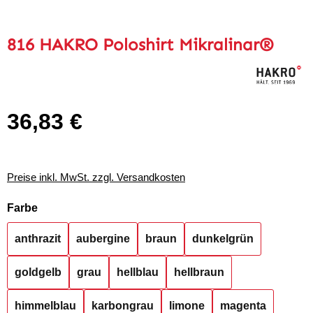
816 HAKRO Poloshirt Mikralinar®
36,83 €
Regulärer Preis:
Preise inkl. MwSt. zzgl. Versandkosten
auswählen
Farbe
anthrazit
aubergine
braun
dunkelgrün
goldgelb
grau
hellblau
hellbraun
himmelblau
karbongrau
limone
magenta