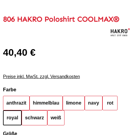
806 HAKRO Poloshirt COOLMAX®
40,40 €
Regulärer Preis:
Preise inkl. MwSt. zzgl. Versandkosten
auswählen
Farbe
anthrazit
himmelblau
limone
navy
rot
royal
schwarz
weiß
auswählen
Größe