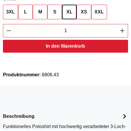
3XL
L
M
S
XL
XS
XXL
Produkt Anzahl: Gib den gewünschten Wert ei
In den Warenkorb
Produktnummer:
6806.43
Beschreibung
Funktionelles Poloshirt mit hochwertig verarbeiteter 3-Loch-