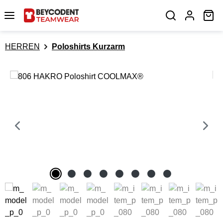
Zum Hauptinhalt springen
Wa
HERREN
Poloshirts Kurzarm
Bildergalerie überspringen