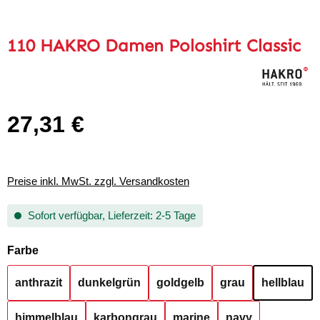
110 HAKRO Damen Poloshirt Classic
27,31 €
Regulärer Preis:
Preise inkl. MwSt. zzgl. Versandkosten
Sofort verfügbar, Lieferzeit: 2-5 Tage
auswählen
Farbe
anthrazit
dunkelgrün
goldgelb
grau
hellblau
himmelblau
karbongrau
marine
navy