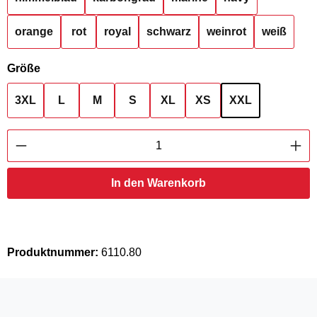
orange
rot
royal
schwarz
weinrot
weiß
auswählen
Größe
3XL
L
M
S
XL
XS
XXL
Produkt Anzahl: Gib den gewünschten Wert ei
In den Warenkorb
Produktnummer:
6110.80