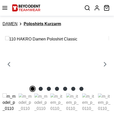
Zum Hauptinhalt springen
Wa
DAMEN
Poloshirts Kurzarm
Bildergalerie überspringen