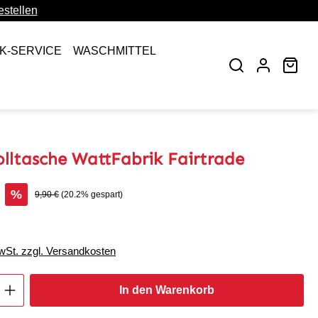
stellen
CK-SERVICE
WASCHMITTEL
War
ltasche WattFabrik Fairtrade
s:
%
Regulärer Preis:
9,90 €
(20.2% gespart)
MwSt. zzgl. Versandkosten
Anzahl: Gib den gewünschten Wert ein oder
In den Warenkorb