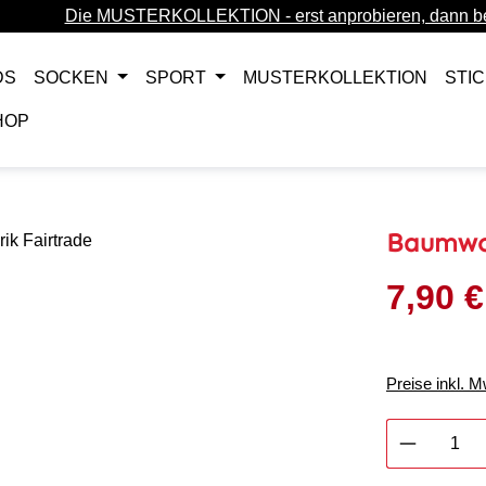
Die MUSTERKOLLEKTION - erst anprobieren, dann be
DS
SOCKEN
SPORT
MUSTERKOLLEKTION
STI
HOP
Baumwol
7,90 €
Verkaufsprei
Preise inkl. 
Produkt 