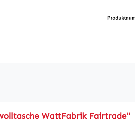
Produktnu
olltasche WattFabrik Fairtrade"