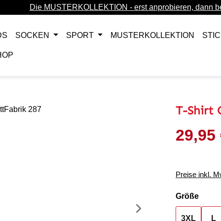
Die MUSTERKOLLEKTION - erst anprobieren, dann be
DS
SOCKEN
SPORT
MUSTERKOLLEKTION
STI
HOP
T-Shirt
29,95
Verkaufsprei
Preise inkl. 
ausw
Größe
3XL
L