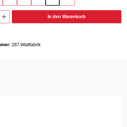
Anzahl: Gib den gewünschten Wert ein oder
In den Warenkorb
mmer:
287-Wattfabrik