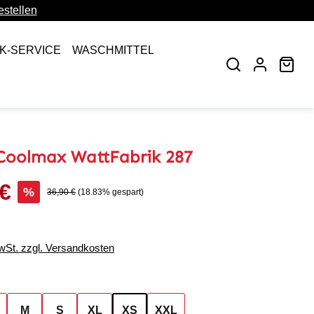
stellen
CK-SERVICE
WASCHMITTEL
War
 Coolmax WattFabrik 287
 €
s:
%
Regulärer Preis:
36,90 €
(18.83% gespart)
MwSt. zzgl. Versandkosten
ählen
M
S
XL
XS
XXL