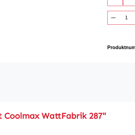
Produkt 
Produktnu
t Coolmax WattFabrik 287"