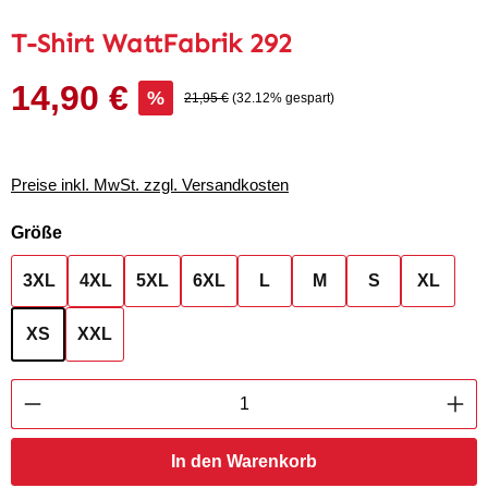
T-Shirt WattFabrik 292
14,90 €
Verkaufspreis:
%
Regulärer Preis:
21,95 €
(32.12% gespart)
Preise inkl. MwSt. zzgl. Versandkosten
auswählen
Größe
3XL
4XL
5XL
6XL
L
M
S
XL
XS
XXL
Produkt Anzahl: Gib den gewünschten Wert ei
In den Warenkorb