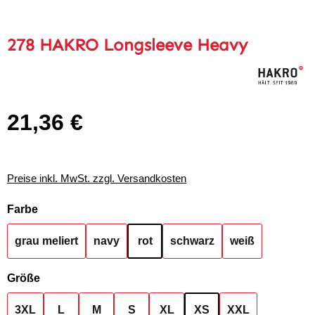
278 HAKRO Longsleeve Heavy
21,36 €
Regulärer Preis:
Preise inkl. MwSt. zzgl. Versandkosten
auswählen
Farbe
grau meliert
navy
rot
schwarz
weiß
auswählen
Größe
3XL
L
M
S
XL
XS
XXL