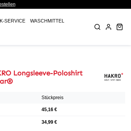
stellen
CK-SERVICE
WASCHMITTEL
War
RO Longsleeve-Poloshirt
nar®
Stückpreis
45,16 €
34,99 €