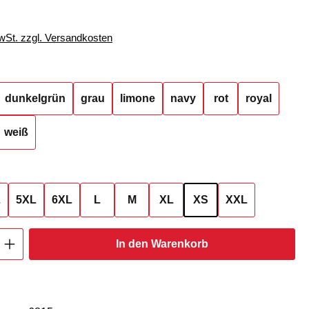
MwSt. zzgl. Versandkosten
hlen
dunkelgrün
grau
limone
navy
rot
royal
weiß
ählen
L
5XL
6XL
L
M
XL
XS
XXL
Anzahl: Gib den gewünschten Wert ein oder
In den Warenkorb