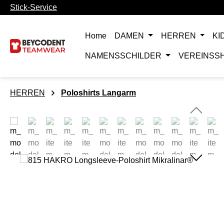
Stick-Service
m Hauptinhalt springen
Zur Suche springen
Zur Hauptnavigation springen
Home
DAMEN
HERREN
KI
NAMENSSCHILDER
VEREINSS
HERREN
Poloshirts Langarm
Bildergalerie überspringen