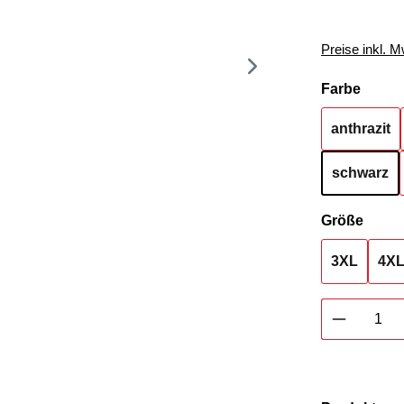
Preise inkl. 
auswä
Farbe
anthrazit
schwarz
ausw
Größe
3XL
4X
Produkt 