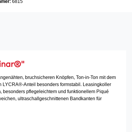
mmer:
6815
inar®"
r angenähten, bruchsicheren Knöpfen, Ton-in-Ton mit dem
 LYCRA®-Anteil besonders formstabil. Leasingkoller
 besonders pflegeleichtem und funktionellem Piqué
chen, ultraschallgeschnittenen Bandkanten für