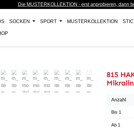
Die MUSTERKOLLEKTION - erst anprobieren, dann be
DS
SOCKEN
SPORT
MUSTERKOLLEKTION
STI
HOP
815 HAK
Mikrali
Anzahl
Bis
1
Ab
1