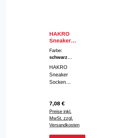
HAKRO
Sneaker
Socken
Farbe:
Essentials
schwarz
|
Größe:
L
HAKRO
Sneaker
Socken
Essentials –
Komfort, der
Regulärer Preis:
7,08 €
bleibtDie
Preise inkl.
HAKRO
MwSt. zzgl.
Sneaker
Versandkosten
Socken
Essentials sind