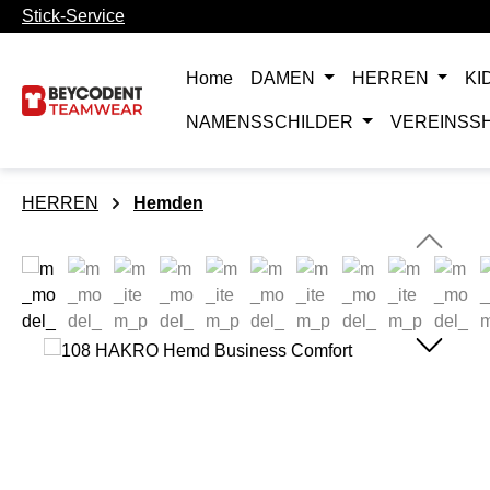
Stick-Service
m Hauptinhalt springen
Zur Suche springen
Zur Hauptnavigation springen
Home
DAMEN
HERREN
KI
NAMENSSCHILDER
VEREINSS
HERREN
Hemden
Bildergalerie überspringen