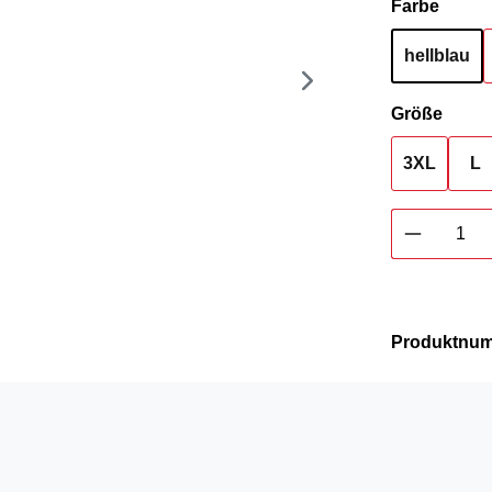
auswä
Farbe
hellblau
ausw
Größe
3XL
L
Produkt 
Produktnu