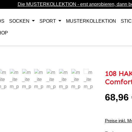
Die MUSTERKOLLEKTION - erst anprobieren, dann be
DS
SOCKEN
SPORT
MUSTERKOLLEKTION
STI
HOP
108 HA
Comfor
68,96
Regulärer Pr
Preise inkl. 