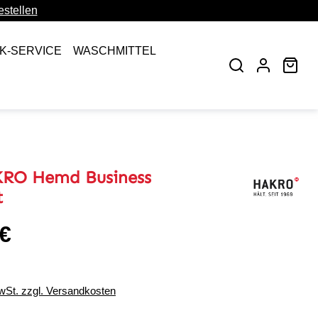
stellen
CK-SERVICE
WASCHMITTEL
War
KRO Hemd Business
t
 €
eis:
MwSt. zzgl. Versandkosten