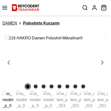
Zum Hauptinhalt springen
Wa
DAMEN
Poloshirts Kurzarm
Bildergalerie überspringen