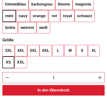
himmelblau
karbongrau
limone
magenta
mint
navy
orange
rot
royal
schwarz
türkis
weinrot
weiß
auswählen
Größe
3XL
4XL
5XL
6XL
L
M
S
XL
XS
XXL
Produkt Anzahl: Gib den gewünschten Wert ei
In den Warenkorb