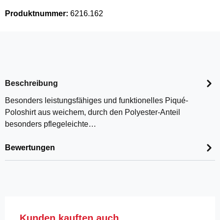
Produktnummer:
6216.162
Beschreibung
Besonders leistungsfähiges und funktionelles Piqué-
Poloshirt aus weichem, durch den Polyester-Anteil
besonders pflegeleichte…
Bewertungen
Produktgalerie überspringen
Kunden kauften auch