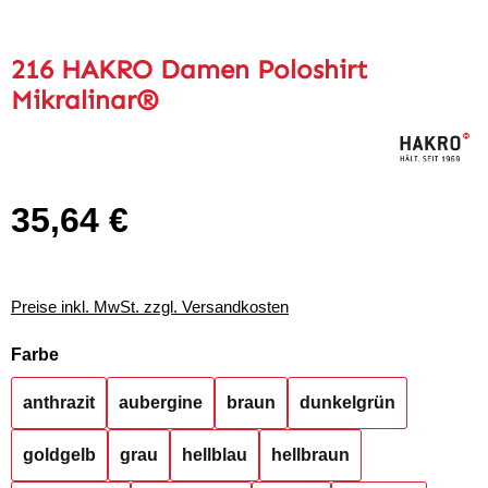
216 HAKRO Damen Poloshirt
Mikralinar®
35,64 €
Regulärer Preis:
Preise inkl. MwSt. zzgl. Versandkosten
auswählen
Farbe
anthrazit
aubergine
braun
dunkelgrün
goldgelb
grau
hellblau
hellbraun