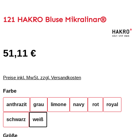
121 HAKRO Bluse Mikralinar®
51,11 €
Regulärer Preis:
Preise inkl. MwSt. zzgl. Versandkosten
auswählen
Farbe
anthrazit
grau
limone
navy
rot
royal
schwarz
weiß
auswählen
Größe