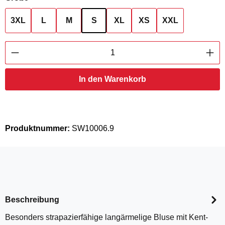
3XL
L
M
S
XL
XS
XXL
Produkt Anzahl: Gib den gewünschten Wert ei
In den Warenkorb
Produktnummer:
SW10006.9
Beschreibung
Besonders strapazierfähige langärmelige Bluse mit Kent-