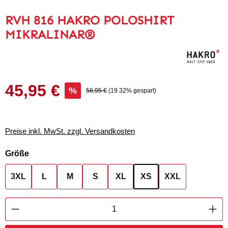
RVH 816 HAKRO POLOSHIRT
MIKRALINAR®
45,95 €
Verkaufspreis:
%
Regulärer Preis:
56,95 €
(19.32% gespart)
Preise inkl. MwSt. zzgl. Versandkosten
auswählen
Größe
3XL
L
M
S
XL
XS
XXL
Produkt Anzahl: Gib den gewünschten Wert ei