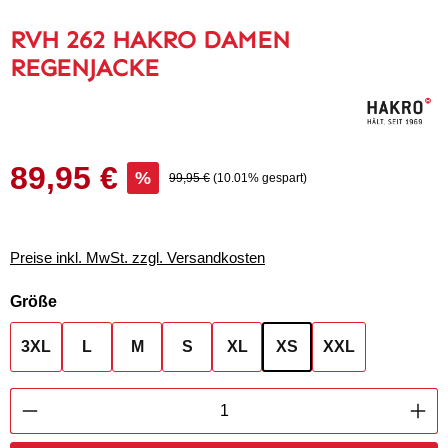
RVH 262 HAKRO DAMEN
REGENJACKE
89,95 €
Verkaufspreis:
%
Regulärer Preis:
99,95 €
(10.01% gespart)
Preise inkl. MwSt. zzgl. Versandkosten
auswählen
Größe
3XL
L
M
S
XL
XS
XXL
Produkt Anzahl: Gib den gewünschten Wert ei