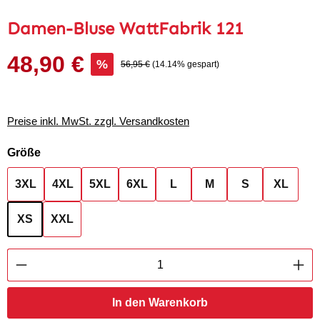
Damen-Bluse WattFabrik 121
48,90 €
Verkaufspreis:
%
Regulärer Preis:
56,95 €
(14.14% gespart)
Preise inkl. MwSt. zzgl. Versandkosten
auswählen
Größe
3XL
4XL
5XL
6XL
L
M
S
XL
XS
XXL
Produkt Anzahl: Gib den gewünschten Wert ei
In den Warenkorb