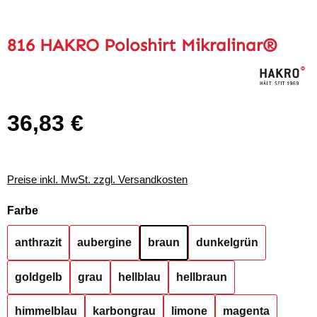
816 HAKRO Poloshirt Mikralinar®
36,83 €
Regulärer Preis:
Preise inkl. MwSt. zzgl. Versandkosten
auswählen
Farbe
anthrazit
aubergine
braun
dunkelgrün
goldgelb
grau
hellblau
hellbraun
himmelblau
karbongrau
limone
magenta