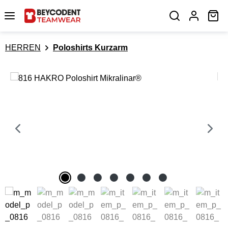
Zum Hauptinhalt springen
Wa
HERREN
Poloshirts Kurzarm
Bildergalerie überspringen