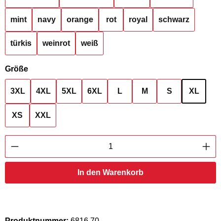
mint
navy
orange
rot
royal
schwarz
türkis
weinrot
weiß
auswählen
Größe
3XL
4XL
5XL
6XL
L
M
S
XL
XS
XXL
Produkt Anzahl: Gib den gewünschten Wert ei
In den Warenkorb
Produktnummer:
6816.70