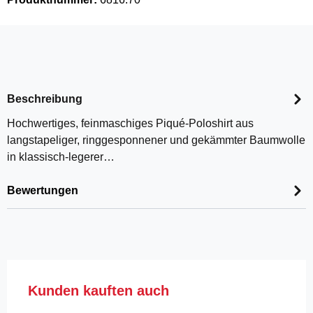
Beschreibung
Hochwertiges, feinmaschiges Piqué-Poloshirt aus
langstapeliger, ringgesponnener und gekämmter Baumwolle
in klassisch-legerer…
Bewertungen
Produktgalerie überspringen
Kunden kauften auch