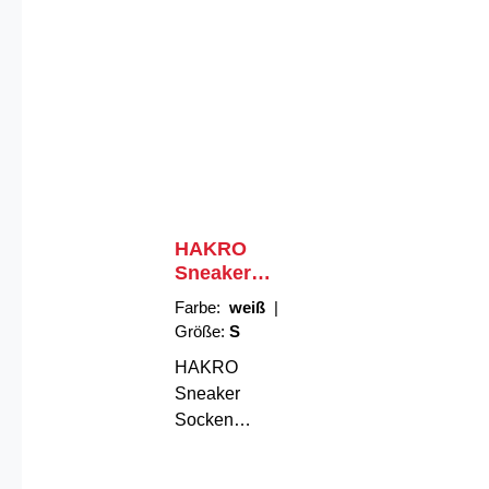
HAKRO
Sneaker
Socken
Farbe:
weiß
|
Essentials
Größe:
S
HAKRO
Sneaker
Socken
Essentials –
Komfort, der