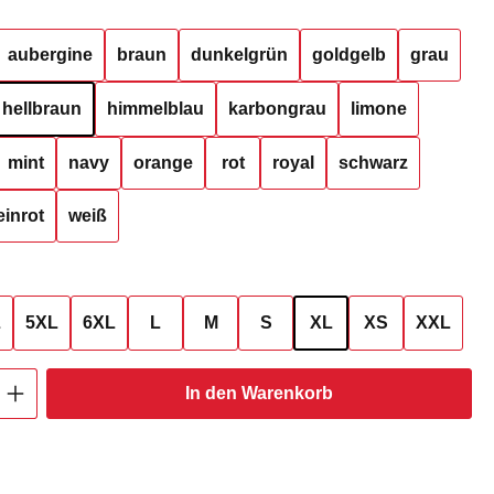
hlen
aubergine
braun
dunkelgrün
goldgelb
grau
hellbraun
himmelblau
karbongrau
limone
mint
navy
orange
rot
royal
schwarz
inrot
weiß
ählen
L
5XL
6XL
L
M
S
XL
XS
XXL
Anzahl: Gib den gewünschten Wert ein oder
In den Warenkorb