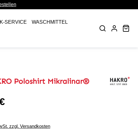
stellen
CK-SERVICE
WASCHMITTEL
War
RO Poloshirt Mikralinar®
 €
eis:
MwSt. zzgl. Versandkosten