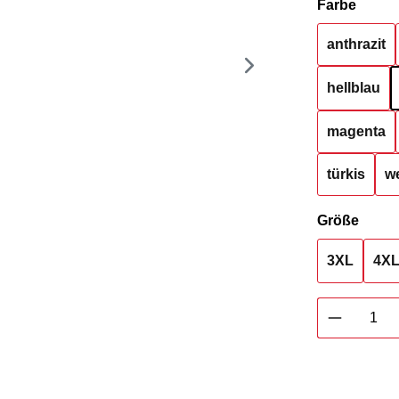
auswä
Farbe
anthrazit
hellblau
magenta
türkis
we
ausw
Größe
3XL
4X
Produkt 