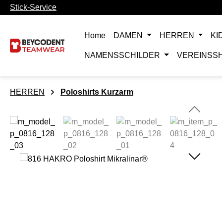
Stick-Service
m Hauptinhalt springen
Zur Suche springen
Zur Hauptnavigation springen
Home
DAMEN
HERREN
KI
NAMENSSCHILDER
VEREINSS
HERREN
Poloshirts Kurzarm
Bildergalerie überspringen