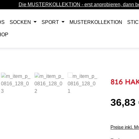
Die MUSTERKOLLEKTION - erst anprobieren, dann be
DS
SOCKEN
SPORT
MUSTERKOLLEKTION
STI
HOP
816 HAK
36,83
Regulärer Pr
Preise inkl. 