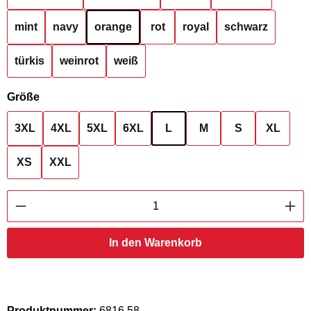
mint
navy
orange
rot
royal
schwarz
türkis
weinrot
weiß
auswählen
Größe
3XL
4XL
5XL
6XL
L
M
S
XL
XS
XXL
Produkt Anzahl: Gib den gewünschten Wert ei
In den Warenkorb
Produktnummer:
6816.58