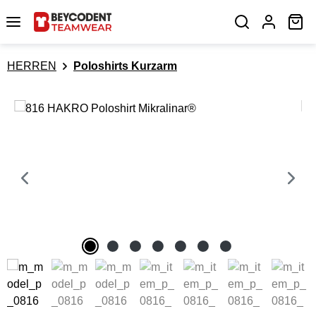
Zum Hauptinhalt springen
Wa
HERREN
Poloshirts Kurzarm
Bildergalerie überspringen