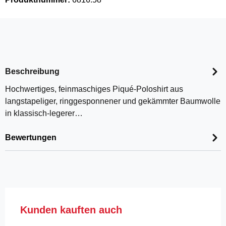
Beschreibung
Hochwertiges, feinmaschiges Piqué-Poloshirt aus
langstapeliger, ringgesponnener und gekämmter Baumwolle
in klassisch-legerer…
Bewertungen
Produktgalerie überspringen
Kunden kauften auch