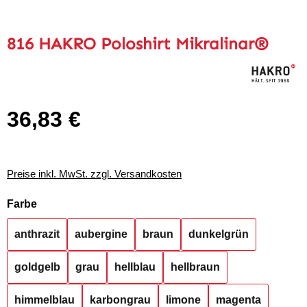
816 HAKRO Poloshirt Mikralinar®
36,83 €
Regulärer Preis:
Preise inkl. MwSt. zzgl. Versandkosten
auswählen
Farbe
anthrazit
aubergine
braun
dunkelgrün
goldgelb
grau
hellblau
hellbraun
himmelblau
karbongrau
limone
magenta