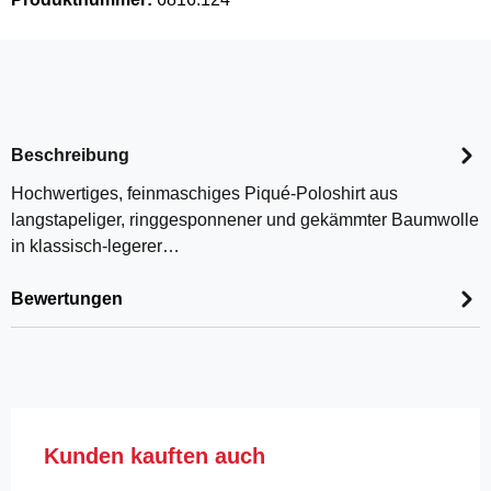
Beschreibung
Hochwertiges, feinmaschiges Piqué-Poloshirt aus
langstapeliger, ringgesponnener und gekämmter Baumwolle
in klassisch-legerer…
Bewertungen
Produktgalerie überspringen
Kunden kauften auch