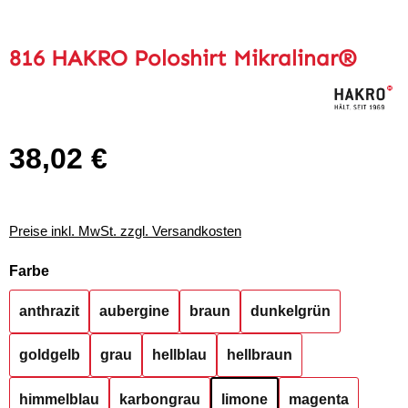
816 HAKRO Poloshirt Mikralinar®
38,02 €
Regulärer Preis:
Preise inkl. MwSt. zzgl. Versandkosten
auswählen
Farbe
anthrazit
aubergine
braun
dunkelgrün
goldgelb
grau
hellblau
hellbraun
himmelblau
karbongrau
limone
magenta