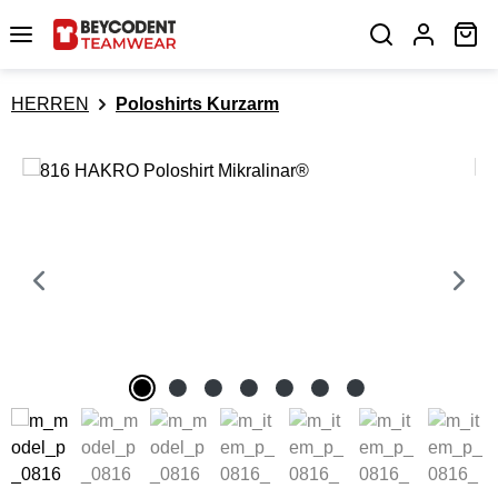
Zum Hauptinhalt springen
Wa
HERREN
Poloshirts Kurzarm
Bildergalerie überspringen