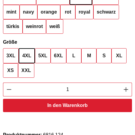
mint
navy
orange
rot
royal
schwarz
türkis
weinrot
weiß
auswählen
Größe
3XL
4XL
5XL
6XL
L
M
S
XL
XS
XXL
Produkt Anzahl: Gib den gewünschten Wert ei
In den Warenkorb
Produktnummer:
6816.124