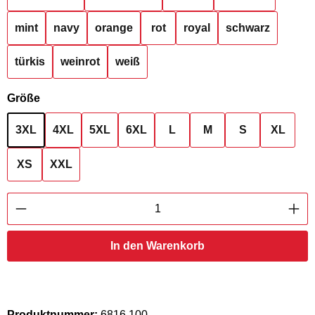
mint
navy
orange
rot
royal
schwarz
türkis
weinrot
weiß
auswählen
Größe
3XL
4XL
5XL
6XL
L
M
S
XL
XS
XXL
Produkt Anzahl: Gib den gewünschten Wert ei
In den Warenkorb
Produktnummer:
6816.100