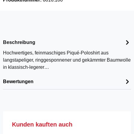
Beschreibung
Hochwertiges, feinmaschiges Piqué-Poloshirt aus
langstapeliger, ringgesponnener und gekämmter Baumwolle
in klassisch-legerer…
Bewertungen
Produktgalerie überspringen
Kunden kauften auch