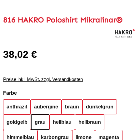
816 HAKRO Poloshirt Mikralinar®
38,02 €
Regulärer Preis:
Preise inkl. MwSt. zzgl. Versandkosten
auswählen
Farbe
anthrazit
aubergine
braun
dunkelgrün
goldgelb
grau
hellblau
hellbraun
himmelblau
karbongrau
limone
magenta