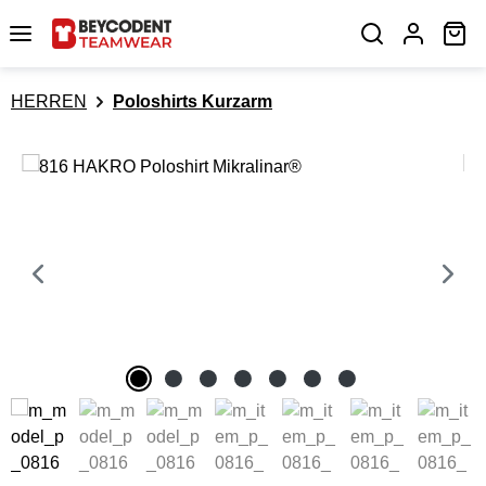
Zum Hauptinhalt springen
Wa
HERREN
Poloshirts Kurzarm
Bildergalerie überspringen