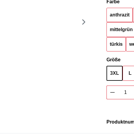
auswä
Farbe
anthrazit
mittelgrün
türkis
we
ausw
Größe
3XL
L
Produkt 
Produktnu