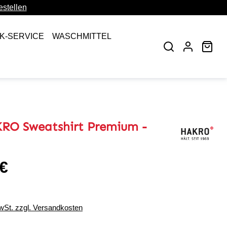
stellen
CK-SERVICE
WASCHMITTEL
War
RO Sweatshirt Premium -
 €
eis:
MwSt. zzgl. Versandkosten