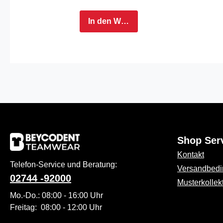
Essentials sind
ideal für Beruf
In den Warenkorb
und Freizeit.
Dank des
hochwertigen
Baumwoll-
LYCRA®-Mixes
bieten sie einen
perfekten Sitz
und ein
angenehm
Shop Ser
weiches
Tragegefühl.
Kontakt
Die verwendete
Telefon-Service und Beratung:
Versandbed
Bio-Baumwolle
02744 -92000
Musterkollek
ist
Mo.-Do.: 08:00 - 16:00 Uhr
atmungsaktiv,
Freitag: 08:00 - 12:00 Uhr
temperaturreguli