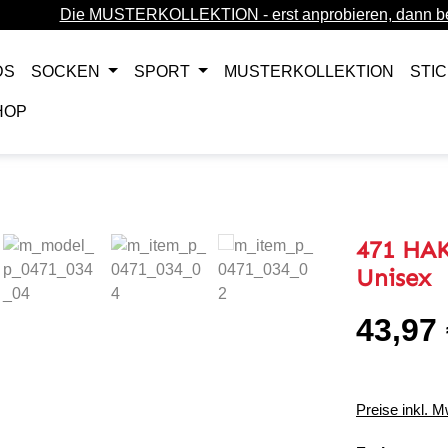
Die MUSTERKOLLEKTION - erst anprobieren, dann be
DS
SOCKEN
SPORT
MUSTERKOLLEKTION
STI
HOP
471 HAK
Unisex
43,97
Regulärer Pr
Preise inkl. 