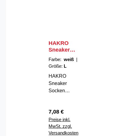
HAKRO
Sneaker
Socken
Farbe:
weiß
|
Essentials
Größe:
L
HAKRO
Sneaker
Socken
Essentials –
Komfort, der
Regulärer Preis:
7,08 €
bleibtDie
Preise inkl.
HAKRO
MwSt. zzgl.
Sneaker
Versandkosten
Socken