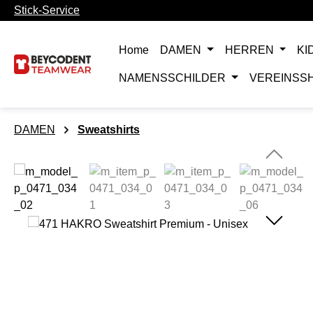
Stick-Service
m Hauptinhalt springen
Zur Suche springen
Zur Hauptnavigation springen
Home
DAMEN
HERREN
KI
NAMENSSCHILDER
VEREINSS
DAMEN
Sweatshirts
Bildergalerie überspringen