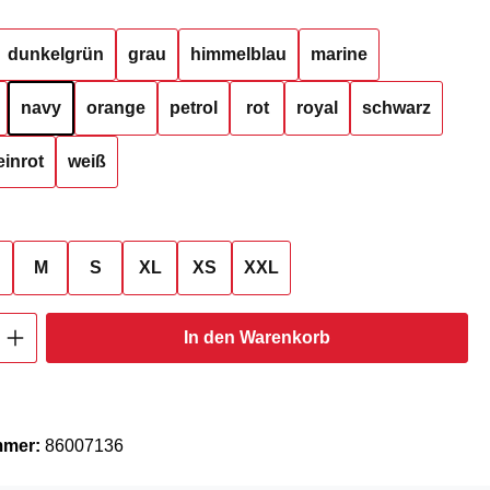
hlen
dunkelgrün
grau
himmelblau
marine
navy
orange
petrol
rot
royal
schwarz
inrot
weiß
ählen
M
S
XL
XS
XXL
Anzahl: Gib den gewünschten Wert ein oder
In den Warenkorb
mmer:
86007136