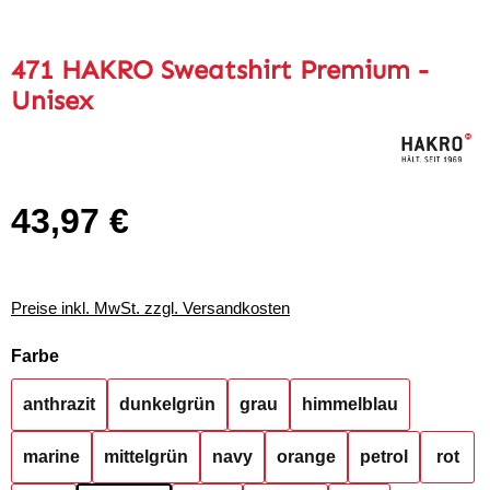
471 HAKRO Sweatshirt Premium -
Unisex
43,97 €
Regulärer Preis:
Preise inkl. MwSt. zzgl. Versandkosten
auswählen
Farbe
anthrazit
dunkelgrün
grau
himmelblau
marine
mittelgrün
navy
orange
petrol
rot