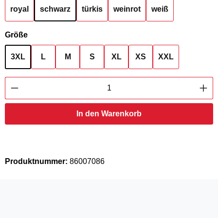
royal
schwarz
türkis
weinrot
weiß
auswählen
Größe
3XL
L
M
S
XL
XS
XXL
Produkt Anzahl: Gib den gewünschten Wert ei
In den Warenkorb
Produktnummer:
86007086