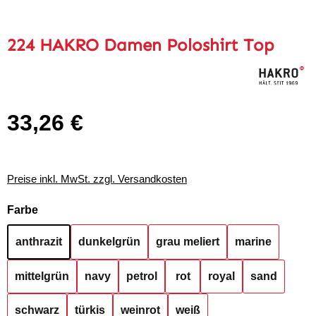
224 HAKRO Damen Poloshirt Top
33,26 €
Regulärer Preis:
Preise inkl. MwSt. zzgl. Versandkosten
auswählen
Farbe
anthrazit
dunkelgrün
grau meliert
marine
mittelgrün
navy
petrol
rot
royal
sand
schwarz
türkis
weinrot
weiß