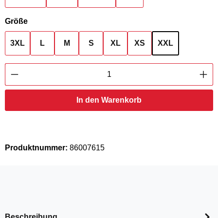
auswählen
Größe
3XL
L
M
S
XL
XS
XXL
Produkt Anzahl: Gib den gewünschten Wert ei
In den Warenkorb
Produktnummer:
86007615
Beschreibung