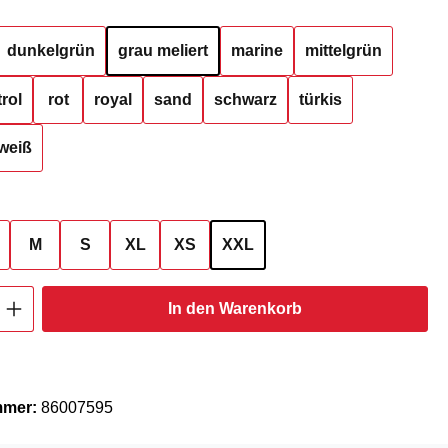
hlen
dunkelgrün
grau meliert
marine
mittelgrün
rol
rot
royal
sand
schwarz
türkis
weiß
ählen
M
S
XL
XS
XXL
Anzahl: Gib den gewünschten Wert ein oder
In den Warenkorb
mmer:
86007595