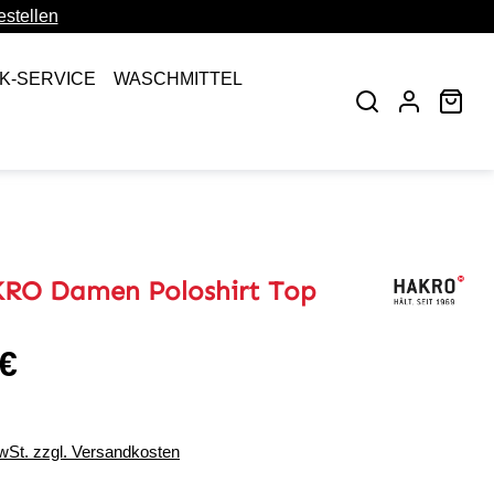
stellen
CK-SERVICE
WASCHMITTEL
War
RO Damen Poloshirt Top
 €
eis:
MwSt. zzgl. Versandkosten