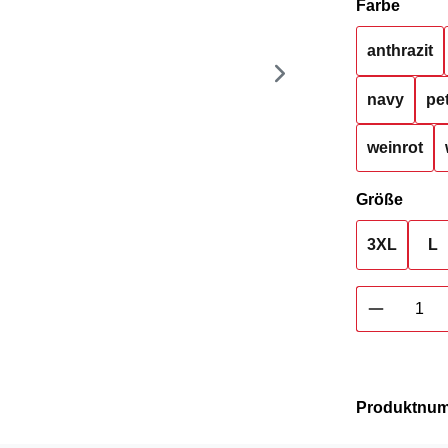
auswä
Farbe
anthrazit
navy
pet
weinrot
ausw
Größe
3XL
L
Produkt 
Produktnu