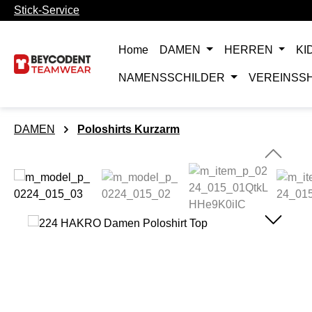
Stick-Service
m Hauptinhalt springen
Zur Suche springen
Zur Hauptnavigation springen
Home
DAMEN
HERREN
KI
NAMENSSCHILDER
VEREINSS
DAMEN
Poloshirts Kurzarm
Bildergalerie überspringen