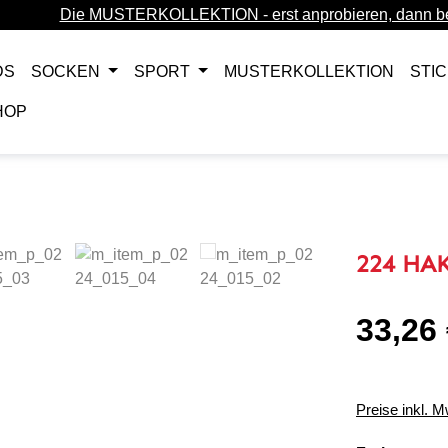
Die MUSTERKOLLEKTION - erst anprobieren, dann be
DS
SOCKEN
SPORT
MUSTERKOLLEKTION
STI
HOP
224 HAK
33,26
Regulärer Pr
Preise inkl. 