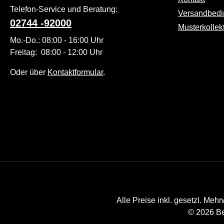
Die verwendete
Telefon-Service und Beratung:
Versandbed
Bio-Baumwolle
02744 -92000
Musterkollek
ist
Mo.-Do.: 08:00 - 16:00 Uhr
atmungsaktiv,
Freitag: 08:00 - 12:00 Uhr
temperaturreguli
erend und
Oder über
Kontaktformular
.
farbecht – selbst
nach vielen
Waschgängen.
Die kurzen
Socken bleiben
formstabil und
passen sich
optimal dem
Fuß an – für
einen rundum
Alle Preise inkl. gesetzl. Mehr
komfortablen
© 2026 Be
Auftritt im