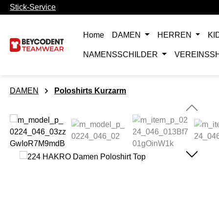
Stick-Service
m Hauptinhalt springen
Zur Suche springen
Zur Hauptnavigation springen
Home
DAMEN
HERREN
KI
NAMENSSCHILDER
VEREINSS
DAMEN
Poloshirts Kurzarm
Bildergalerie überspringen