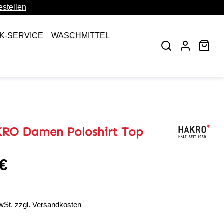
stellen
CK-SERVICE
WASCHMITTEL
War
RO Damen Poloshirt Top
 €
eis:
MwSt. zzgl. Versandkosten