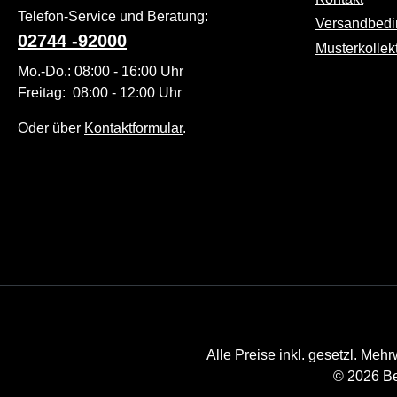
Die verwendete
Telefon-Service und Beratung:
Versandbed
Bio-Baumwolle
02744 -92000
Musterkollek
ist
Mo.-Do.: 08:00 - 16:00 Uhr
atmungsaktiv,
Freitag: 08:00 - 12:00 Uhr
temperaturreguli
erend und
Oder über
Kontaktformular
.
farbecht – selbst
nach vielen
Waschgängen.
Die kurzen
Socken bleiben
formstabil und
passen sich
optimal dem
Fuß an – für
einen rundum
Alle Preise inkl. gesetzl. Mehr
komfortablen
© 2026 Be
Auftritt im