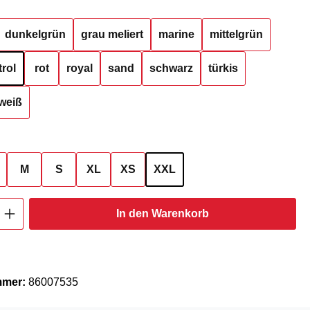
hlen
dunkelgrün
grau meliert
marine
mittelgrün
trol
rot
royal
sand
schwarz
türkis
weiß
ählen
M
S
XL
XS
XXL
Anzahl: Gib den gewünschten Wert ein oder
In den Warenkorb
mmer:
86007535