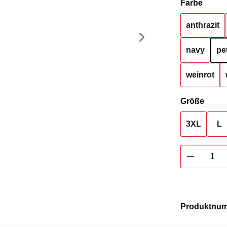
auswä
Farbe
anthrazit
navy
pe
weinrot
ausw
Größe
3XL
L
Produkt 
Produktnu