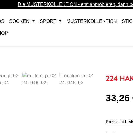
Die MUSTERKOLLEKTION - erst anprobieren, dann be
DS
SOCKEN
SPORT
MUSTERKOLLEKTION
STI
HOP
224 HAK
33,26
Regulärer Pr
Preise inkl. 