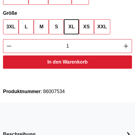
auswählen
Größe
3XL
L
M
S
XL
XS
XXL
Produkt Anzahl: Gib den gewünschten Wert ei
In den Warenkorb
Produktnummer:
86007534
Beschreibung