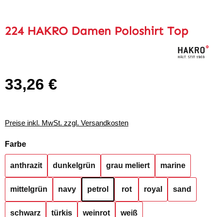
224 HAKRO Damen Poloshirt Top
33,26 €
Regulärer Preis:
Preise inkl. MwSt. zzgl. Versandkosten
auswählen
Farbe
anthrazit
dunkelgrün
grau meliert
marine
mittelgrün
navy
petrol
rot
royal
sand
schwarz
türkis
weinrot
weiß