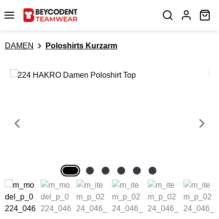
Zum Hauptinhalt springen
Wa
DAMEN
Poloshirts Kurzarm
Bildergalerie überspringen