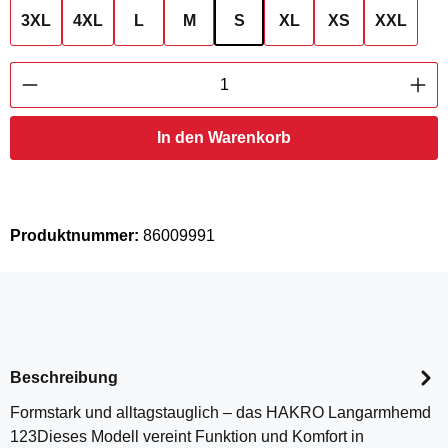
3XL
4XL
L
M
S
XL
XS
XXL
Produkt Anzahl: Gib den gewünschten Wert ei
In den Warenkorb
Produktnummer:
86009991
Beschreibung
Formstark und alltagstauglich – das HAKRO Langarmhemd
123Dieses Modell vereint Funktion und Komfort in