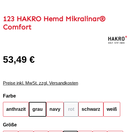
123 HAKRO Hemd Mikralinar®
Comfort
53,49 €
Regulärer Preis:
Preise inkl. MwSt. zzgl. Versandkosten
auswählen
Farbe
anthrazit
grau
navy
rot
schwarz
weiß
(Diese Option ist zurzeit nicht
auswählen
Größe