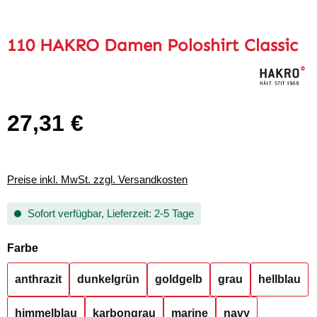
110 HAKRO Damen Poloshirt Classic
27,31 €
Regulärer Preis:
Preise inkl. MwSt. zzgl. Versandkosten
Sofort verfügbar, Lieferzeit: 2-5 Tage
auswählen
Farbe
anthrazit
dunkelgrün
goldgelb
grau
hellblau
himmelblau
karbongrau
marine
navy