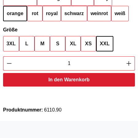
orange
rot
royal
schwarz
weinrot
weiß
auswählen
Größe
3XL
L
M
S
XL
XS
XXL
Produkt Anzahl: Gib den gewünschten Wert ei
In den Warenkorb
Produktnummer:
6110.90