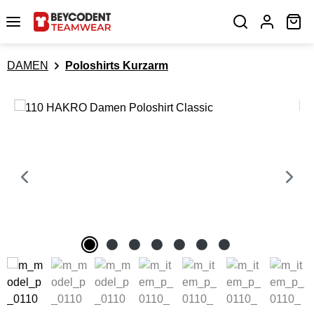
Zum Hauptinhalt springen
Wa
DAMEN
Poloshirts Kurzarm
Bildergalerie überspringen