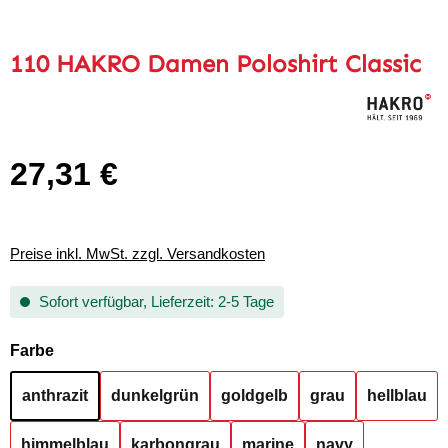
110 HAKRO Damen Poloshirt Classic
27,31 €
Regulärer Preis:
Preise inkl. MwSt. zzgl. Versandkosten
Sofort verfügbar, Lieferzeit: 2-5 Tage
auswählen
Farbe
anthrazit
dunkelgrün
goldgelb
grau
hellblau
himmelblau
karbongrau
marine
navy