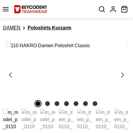
Zum Hauptinhalt springen
Wa
DAMEN
Poloshirts Kurzarm
Bildergalerie überspringen