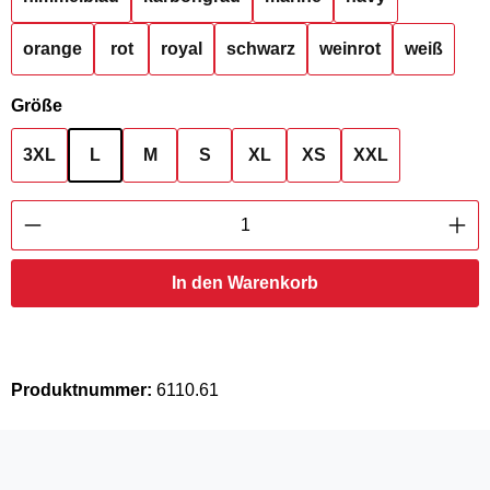
orange
rot
royal
schwarz
weinrot
weiß
auswählen
Größe
3XL
L
M
S
XL
XS
XXL
Produkt Anzahl: Gib den gewünschten Wert ei
In den Warenkorb
Produktnummer:
6110.61