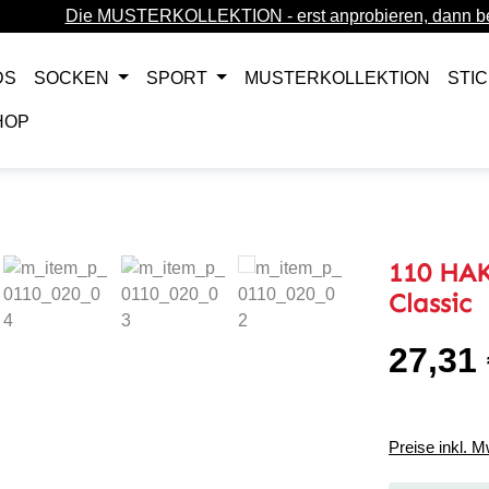
Die MUSTERKOLLEKTION - erst anprobieren, dann be
DS
SOCKEN
SPORT
MUSTERKOLLEKTION
STI
HOP
110 HAK
Classic
27,31
Regulärer Pr
Preise inkl. 