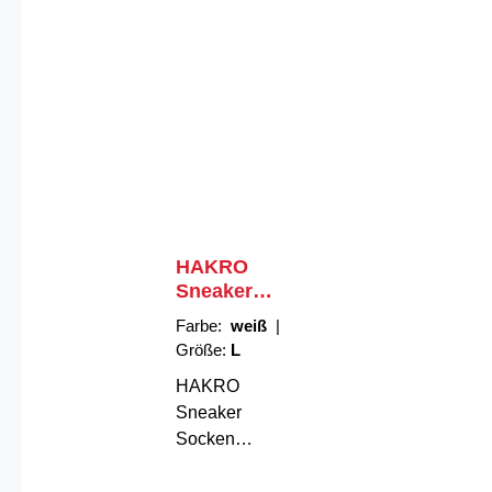
HAKRO
Sneaker
Socken
Farbe:
weiß
|
Essentials
Größe:
L
HAKRO
Sneaker
Socken
Essentials –
Komfort, der