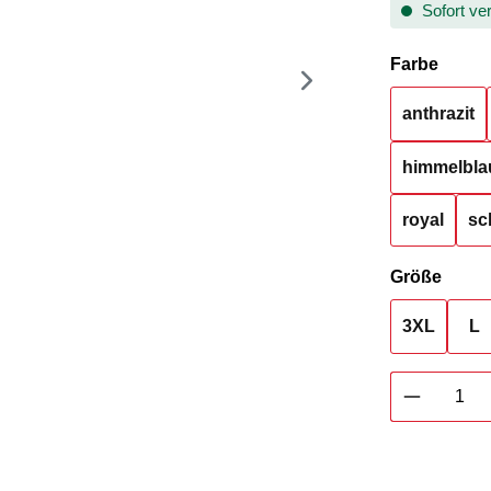
Sofort ver
auswä
Farbe
anthrazit
himmelbla
royal
sc
ausw
Größe
3XL
L
Produkt 