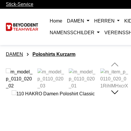
Stick-Service
m Hauptinhalt springen
Zur Suche springen
Zur Hauptnavigation springen
Home
DAMEN
HERREN
KI
NAMENSSCHILDER
VEREINSS
DAMEN
Poloshirts Kurzarm
Bildergalerie überspringen