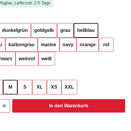
fügbar, Lieferzeit: 2-5 Tage
hlen
dunkelgrün
goldgelb
grau
hellblau
u
karbongrau
marine
navy
orange
rot
hwarz
weinrot
weiß
ählen
M
S
XL
XS
XXL
Anzahl: Gib den gewünschten Wert ein oder
In den Warenkorb