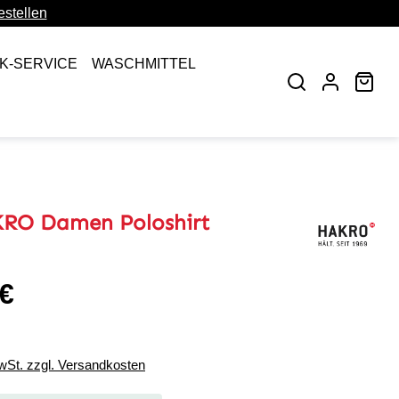
stellen
CK-SERVICE
WASCHMITTEL
War
RO Damen Poloshirt
 €
eis:
MwSt. zzgl. Versandkosten