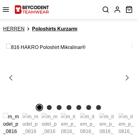
Zum Hauptinhalt springen
Wa
HERREN
Poloshirts Kurzarm
Bildergalerie überspringen