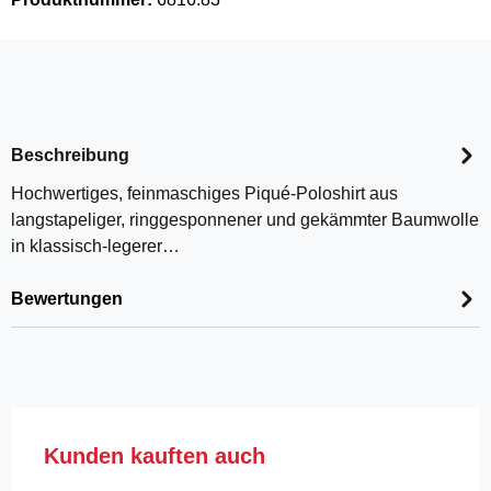
Beschreibung
Hochwertiges, feinmaschiges Piqué-Poloshirt aus
langstapeliger, ringgesponnener und gekämmter Baumwolle
in klassisch-legerer…
Bewertungen
Produktgalerie überspringen
Kunden kauften auch