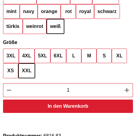
mint
navy
orange
rot
royal
schwarz
türkis
weinrot
weiß
auswählen
Größe
3XL
4XL
5XL
6XL
L
M
S
XL
XS
XXL
Produkt Anzahl: Gib den gewünschten Wert ei
In den Warenkorb
Produktnummer:
6816.83