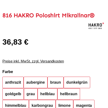
816 HAKRO Poloshirt Mikralinar®
36,83 €
Regulärer Preis:
Preise inkl. MwSt. zzgl. Versandkosten
auswählen
Farbe
anthrazit
aubergine
braun
dunkelgrün
goldgelb
grau
hellblau
hellbraun
himmelblau
karbongrau
limone
magenta